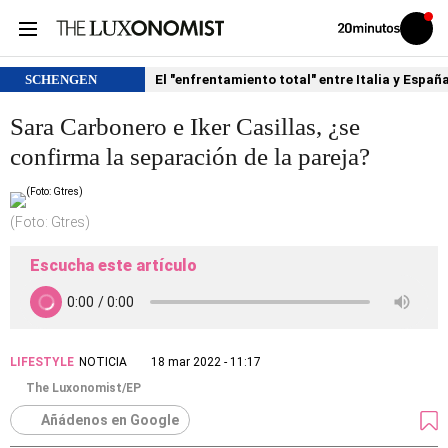
Volver
Iniciar
a
sesión
20MINUTOS.ES
SCHENGEN
El "enfrentamiento total" entre Italia y Españ
Sara Carbonero e Iker Casillas, ¿se
confirma la separación de la pareja?
(Foto: Gtres)
Escucha este artículo
LIFESTYLE
NOTICIA
18 mar 2022 - 11:17
The Luxonomist/EP
Añádenos en Google