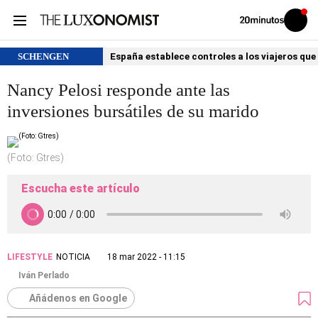
Volver
Iniciar
a
sesión
20MINUTOS.ES
SCHENGEN
España establece controles a los viajeros que 
Nancy Pelosi responde ante las
inversiones bursátiles de su marido
(Foto: Gtres)
Escucha este artículo
LIFESTYLE
NOTICIA
18 mar 2022 - 11:15
Iván Perlado
Añádenos en Google