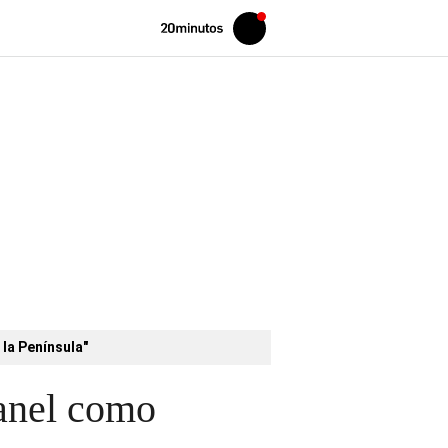
Volver
Iniciar
a
sesión
20MINUTOS.ES
 la Península"
hanel como