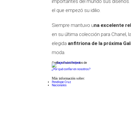
importantes del mundo sus diseños.
el que empezó su idilio.
Siempre mantuvo u
na excelente re
en su última colección para Chanel, l
elegida
anfitriona de la próxima Ga
moda.
Conforme a los criterios de
¿Por qué confiar en nosotros?
Más información sobre:
Penélope Cruz
Nacionales