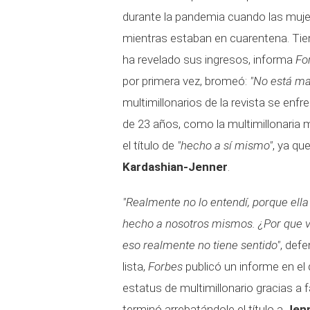
durante la pandemia cuando las muj
mientras estaban en cuarentena. Tien
ha revelado sus ingresos, informa
Fo
por primera vez, bromeó:
"No está mal
multimillonarios de la revista se en
de 23 años, como la multimillonaria 
el título de
"hecho a sí mismo"
, ya qu
Kardashian-Jenner
.
"Realmente no lo entendí, porque ella
hecho a nosotros mismos. ¿Por que ve
eso realmente no tiene sentido"
, def
lista,
Forbes
publicó un informe en el 
estatus de multimillonario gracias a
terminó arrebatándole el título a
Jen