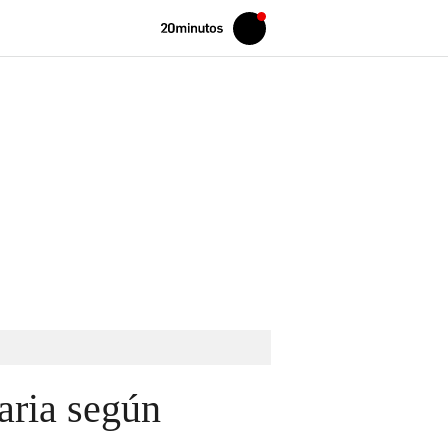
Volver
Iniciar
a
sesión
20MINUTOS.ES
aria según