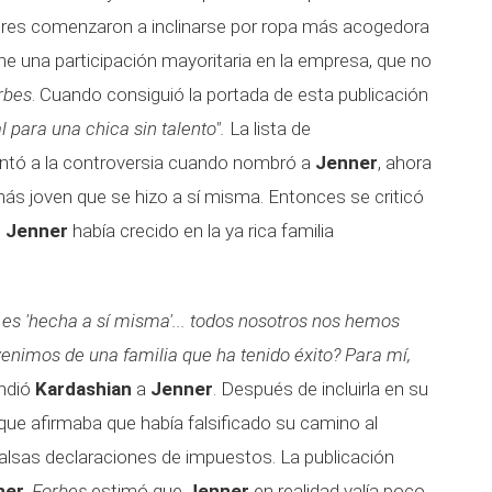
eres comenzaron a inclinarse por ropa más acogedora
e una participación mayoritaria en la empresa, que no
rbes
. Cuando consiguió la portada de esta publicación
 para una chica sin talento".
La lista de
frentó a la controversia cuando nombró a
Jenner
, ahora
más joven que se hizo a sí misma. Entonces se criticó
e
Jenner
había crecido en la ya rica familia
 es 'hecha a sí misma'... todos nosotros nos hemos
nimos de una familia que ha tenido éxito? Para mí,
endió
Kardashian
a
Jenner
. Después de incluirla en su
que afirmaba que había falsificado su camino al
 falsas declaraciones de impuestos. La publicación
ner
.
Forbes
estimó que
Jenner
en realidad valía poco