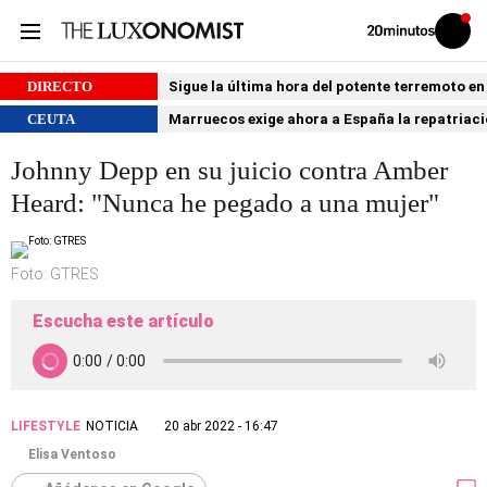
Volver
Iniciar
a
sesión
20MINUTOS.ES
DIRECTO
Sigue la última hora del potente terremoto e
CEUTA
Marruecos exige ahora a España la repatria
Johnny Depp en su juicio contra Amber
Heard: "Nunca he pegado a una mujer"
Foto: GTRES
Escucha este artículo
LIFESTYLE
NOTICIA
20 abr 2022 - 16:47
Elisa Ventoso