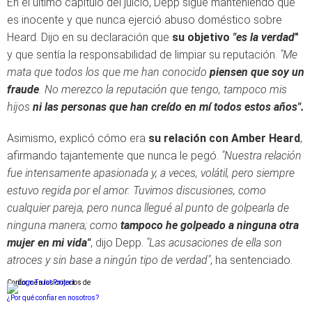
En el último capítulo del juicio, Depp sigue manteniendo que
es inocente y que nunca ejerció abuso doméstico sobre
Heard. Dijo en su declaración que
su objetivo
"es la verdad
"
y que sentía la responsabilidad de limpiar su reputación.
"Me
mata que todos los que me han conocido
piensen que soy un
fraude
. No merezco la reputación que tengo, tampoco mis
hijos
ni las personas que han creído en mí todos estos años".
Asimismo, explicó cómo era
su relación con Amber Heard
,
afirmando tajantemente que nunca le pegó.
"Nuestra relación
fue intensamente apasionada y, a veces, volátil, pero siempre
estuvo regida por el amor. Tuvimos discusiones, como
cualquier pareja, pero nunca llegué al punto de golpearla de
ninguna manera; como
tampoco he golpeado a ninguna otra
mujer en mi vida"
, dijo Depp.
"Las acusaciones de ella son
atroces y sin base a ningún tipo de verdad"
, ha sentenciado.
Conforme a los criterios de
¿Por qué confiar en nosotros?