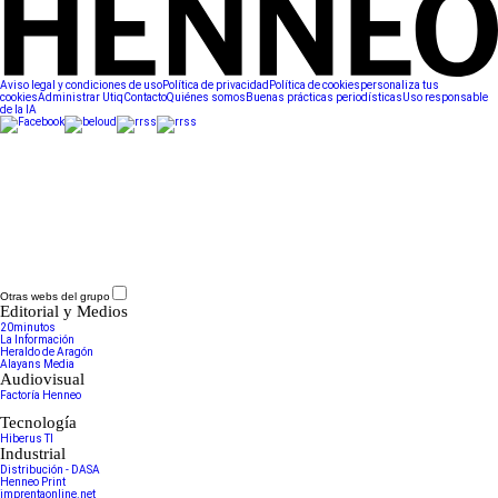
Aviso legal y condiciones de uso
Política de privacidad
Política de cookies
personaliza tus
cookies
Administrar Utiq
Contacto
Quiénes somos
Buenas prácticas periodísticas
Uso responsable
de la IA
Otras webs del grupo
Editorial y Medios
20minutos
La Información
Heraldo de Aragón
Alayans Media
Audiovisual
Factoría Henneo
Tecnología
Hiberus TI
Industrial
Distribución - DASA
Henneo Print
imprentaonline.net