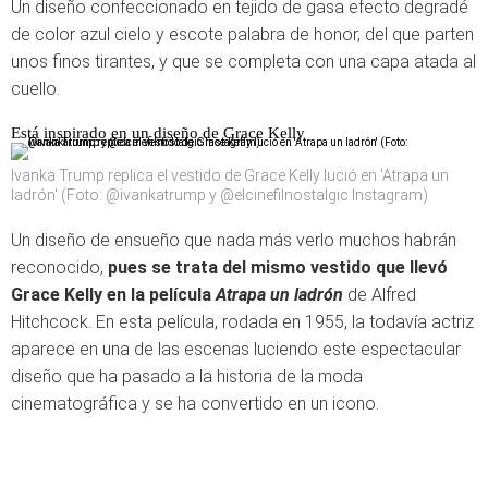
Un diseño confeccionado en tejido de gasa efecto degradé
de color azul cielo y escote palabra de honor, del que parten
unos finos tirantes, y que se completa con una capa atada al
cuello.
Está inspirado en un diseño de Grace Kelly
Ivanka Trump replica el vestido de Grace Kelly lució en 'Atrapa un
ladrón' (Foto: @ivankatrump y @elcinefilnostalgic Instagram)
Un diseño de ensueño que nada más verlo muchos habrán
reconocido,
pues se trata del mismo vestido que llevó
Grace Kelly en la película
Atrapa un ladrón
de Alfred
Hitchcock. En esta película, rodada en 1955, la todavía actriz
aparece en una de las escenas luciendo este espectacular
diseño que ha pasado a la historia de la moda
cinematográfica y se ha convertido en un icono.