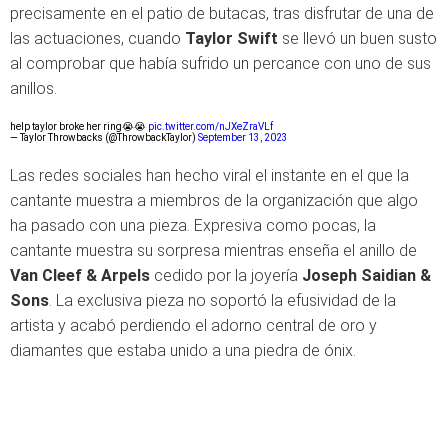
precisamente en el patio de butacas, tras disfrutar de una de
las actuaciones, cuando
Taylor Swift
se llevó un buen susto
al comprobar que había sufrido un percance con uno de sus
anillos.
help taylor broke her ring😭😭
pic.twitter.com/nJXeZraVLf
— Taylor Throwbacks (@ThrowbackTaylor)
September 13, 2023
Las redes sociales han hecho viral el instante en el que la
cantante muestra a miembros de la organización que algo
ha pasado con una pieza. Expresiva como pocas, la
cantante muestra su sorpresa mientras enseña el anillo de
Van Cleef & Arpels
cedido por la joyería
Joseph Saidian &
Sons
. La exclusiva pieza no soportó la efusividad de la
artista y acabó perdiendo el adorno central de oro y
diamantes que estaba unido a una piedra de ónix.