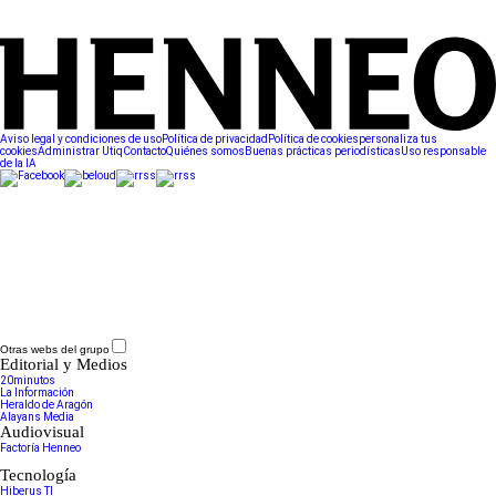
Aviso legal y condiciones de uso
Política de privacidad
Política de cookies
personaliza tus
cookies
Administrar Utiq
Contacto
Quiénes somos
Buenas prácticas periodísticas
Uso responsable
de la IA
Otras webs del grupo
Editorial y Medios
20minutos
La Información
Heraldo de Aragón
Alayans Media
Audiovisual
Factoría Henneo
Tecnología
Hiberus TI