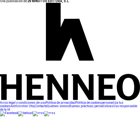
Una publicación de:
20 MINUTOS EDITORA, S.L.
Aviso legal y condiciones de uso
Política de privacidad
Política de cookies
personaliza tus
cookies
Administrar Utiq
Contacto
Quiénes somos
Buenas prácticas periodísticas
Uso responsable
de la IA