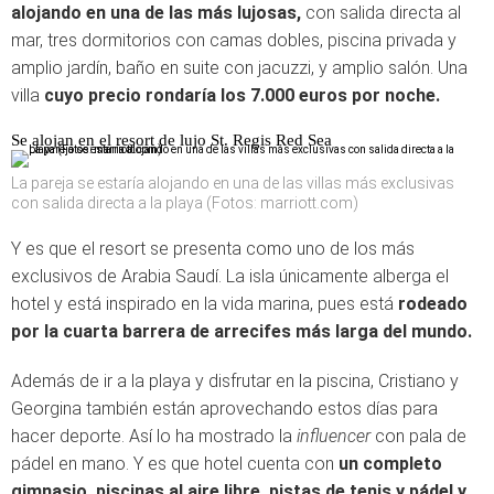
alojando en una de las más lujosas,
con salida directa al
mar, tres dormitorios con camas dobles, piscina privada y
amplio jardín, baño en suite con jacuzzi, y amplio salón. Una
villa
cuyo precio rondaría los 7.000 euros por noche.
Se alojan en el resort de lujo St. Regis Red Sea
La pareja se estaría alojando en una de las villas más exclusivas
con salida directa a la playa (Fotos: marriott.com)
Y es que el resort se presenta como uno de los más
exclusivos de Arabia Saudí. La isla únicamente alberga el
hotel y está inspirado en la vida marina, pues está
rodeado
por la cuarta barrera de arrecifes más larga del mundo.
Además de ir a la playa y disfrutar en la piscina, Cristiano y
Georgina también están aprovechando estos días para
hacer deporte. Así lo ha mostrado la
influencer
con pala de
pádel en mano. Y es que hotel cuenta con
un completo
gimnasio, piscinas al aire libre, pistas de tenis y pádel y