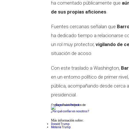
ha comentado públicamente que
aún
de sus propias aficiones
.
Fuentes cercanas señalan que
Barr
ha dedicado tiempo a relacionarse co
un rol muy protector,
vigilando de c
situación de acoso.
Con este traslado a Washington,
Bar
en un entorno político de primer nive
pública, acompañando desde cerca a
presidencial.
Conforme a los criterios de
¿Por qué confiar en nosotros?
Más información sobre:
Donald Trump
Melania Trump