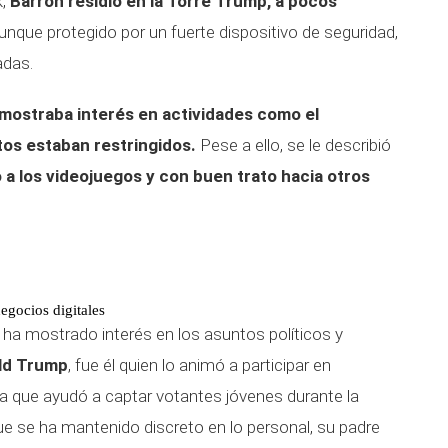
k,
Barron residió en la Torre Trump, a pocos
Aunque protegido por un fuerte dispositivo de seguridad,
adas.
mostraba interés en actividades como el
os estaban restringidos.
Pese a ello, se le describió
o a los videojuegos y con buen trato hacia otros
negocios digitales
ha mostrado interés en los asuntos políticos y
ld Trump
, fue él quien lo animó a participar en
gia que ayudó a captar votantes jóvenes durante la
e se ha mantenido discreto en lo personal, su padre