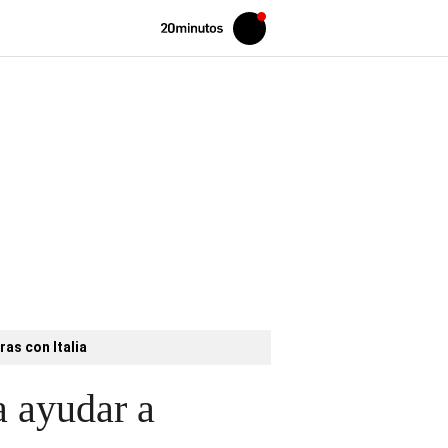
Volver
Iniciar
a
sesión
20MINUTOS.ES
ras con Italia
a ayudar a