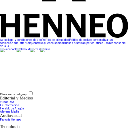
Aviso legal y condiciones de uso
Política de privacidad
Política de cookies
personaliza tus
cookies
Administrar Utiq
Contacto
Quiénes somos
Buenas prácticas periodísticas
Uso responsable
de la IA
Otras webs del grupo
Editorial y Medios
20minutos
La Información
Heraldo de Aragón
Alayans Media
Audiovisual
Factoría Henneo
Tecnología