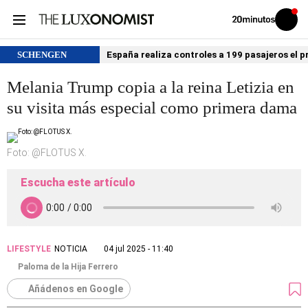
Volver
Iniciar
a
sesión
20MINUTOS.ES
SCHENGEN
España realiza controles a 199 pasajeros el p
Melania Trump copia a la reina Letizia en
su visita más especial como primera dama
Foto: @FLOTUS X.
Escucha este artículo
LIFESTYLE
NOTICIA
04 jul 2025 - 11:40
Paloma de la Hija Ferrero
Añádenos en Google