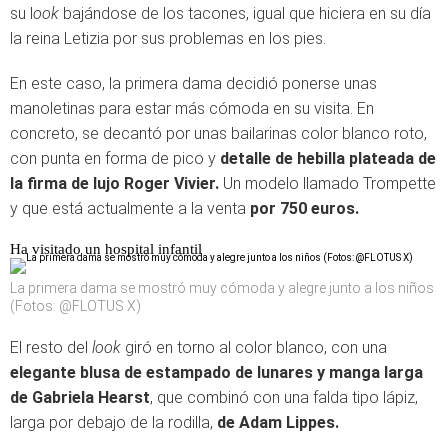
su l
ook
bajándose de los tacones, igual que hiciera en su día
la reina Letizia por sus problemas en los pies.
En este caso, la primera dama decidió ponerse unas
manoletinas para estar más cómoda en su visita. En
concreto, se decantó por unas bailarinas color blanco roto,
con punta en forma de pico y
detalle de hebilla plateada de
la firma de lujo Roger Vivier.
Un modelo llamado Trompette
y que está actualmente a la venta
por 750 euros.
Ha visitado un hospital infantil
La primera dama se mostró muy cómoda y alegre junto a los niños
(Fotos: @FLOTUS X)
El resto del
look
giró en torno al color blanco, con una
elegante blusa de estampado de lunares y manga larga
de Gabriela Hearst
, que combinó con una falda tipo lápiz,
larga por debajo de la rodilla,
de Adam Lippes.