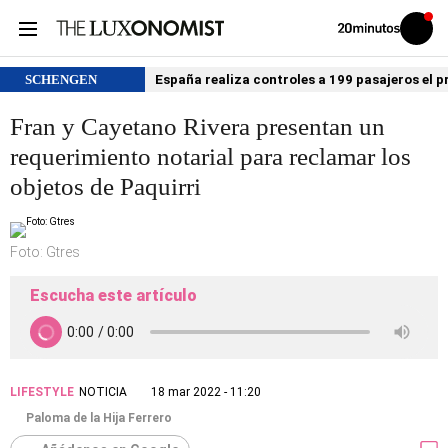
Volver
Iniciar
a
sesión
20MINUTOS.ES
SCHENGEN
España realiza controles a 199 pasajeros el p
Fran y Cayetano Rivera presentan un
requerimiento notarial para reclamar los
objetos de Paquirri
Foto: Gtres
Escucha este artículo
LIFESTYLE
NOTICIA
18 mar 2022 - 11:20
Paloma de la Hija Ferrero