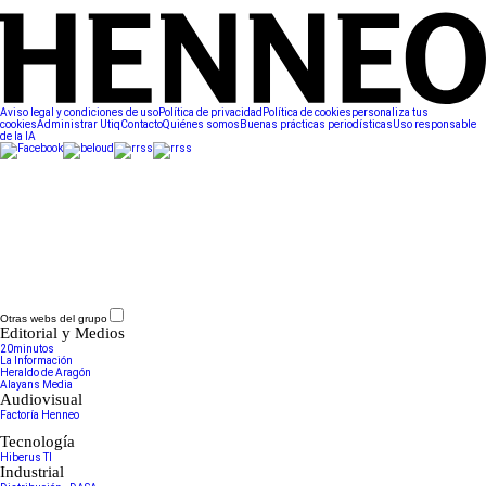
Aviso legal y condiciones de uso
Política de privacidad
Política de cookies
personaliza tus
cookies
Administrar Utiq
Contacto
Quiénes somos
Buenas prácticas periodísticas
Uso responsable
de la IA
Otras webs del grupo
Editorial y Medios
20minutos
La Información
Heraldo de Aragón
Alayans Media
Audiovisual
Factoría Henneo
Tecnología
Hiberus TI
Industrial