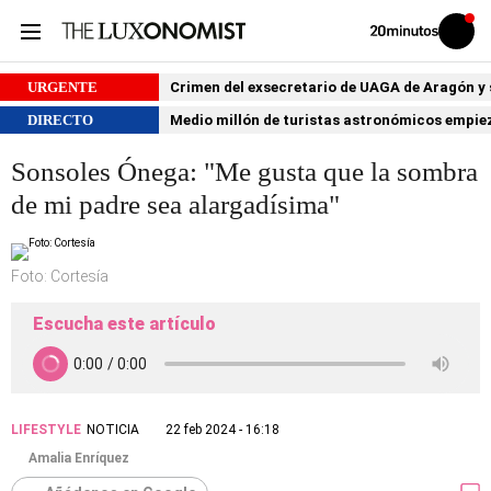
Volver
Iniciar
a
sesión
20MINUTOS.ES
URGENTE
Crimen del exsecretario de UAGA de Aragón y su
DIRECTO
Medio millón de turistas astronómicos empiezan
Sonsoles Ónega: "Me gusta que la sombra
de mi padre sea alargadísima"
Foto: Cortesía
Escucha este artículo
LIFESTYLE
NOTICIA
22 feb 2024 - 16:18
Amalia Enríquez