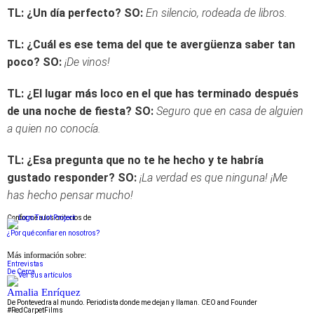
TL: ¿Un día perfecto?
SO:
En silencio, rodeada de libros.
TL: ¿Cuál es ese tema del que te avergüenza saber tan
poco?
SO:
¡De vinos!
TL: ¿El lugar más loco en el que has terminado después
de una noche de fiesta?
SO:
Seguro que en casa de alguien
a quien no conocía.
TL: ¿Esa pregunta que no te he hecho y te habría
gustado responder?
SO:
¡La verdad es que ninguna! ¡Me
has hecho pensar mucho!
Conforme a los criterios de
¿Por qué confiar en nosotros?
Más información sobre:
Entrevistas
De Cerca
Amalia Enríquez
De Pontevedra al mundo. Periodista donde me dejan y llaman. CEO and Founder
#RedCarpetFilms