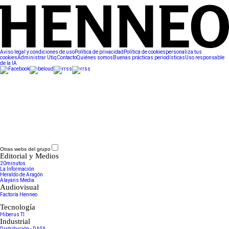
Aviso legal y condiciones de uso
Política de privacidad
Política de cookies
personaliza tus
cookies
Administrar Utiq
Contacto
Quiénes somos
Buenas prácticas periodísticas
Uso responsable
de la IA
Otras webs del grupo
Editorial y Medios
20minutos
La Información
Heraldo de Aragón
Alayans Media
Audiovisual
Factoría Henneo
Tecnología
Hiberus TI
Industrial
Distribución - DASA