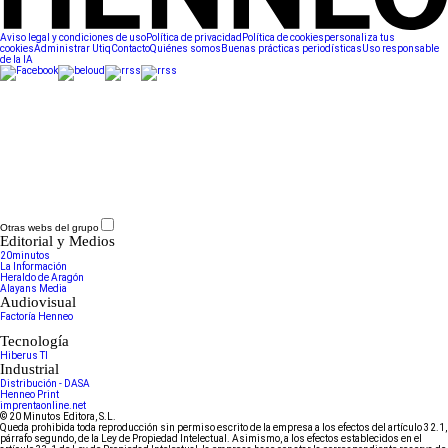
Aviso legal y condiciones de uso
Política de privacidad
Política de cookies
personaliza tus
cookies
Administrar Utiq
Contacto
Quiénes somos
Buenas prácticas periodísticas
Uso responsable
de la IA
Otras webs del grupo
Editorial y Medios
20minutos
La Información
Heraldo de Aragón
Alayans Media
Audiovisual
Factoría Henneo
Tecnología
Hiberus TI
Industrial
Distribución - DASA
Henneo Print
imprentaonline.net
© 20 Minutos Editora, S.L.
Queda prohibida toda reproducción sin permiso escrito de la empresa a los efectos del artículo 32.1,
párrafo segundo, de la Ley de Propiedad Intelectual. Asimismo, a los efectos establecidos en el