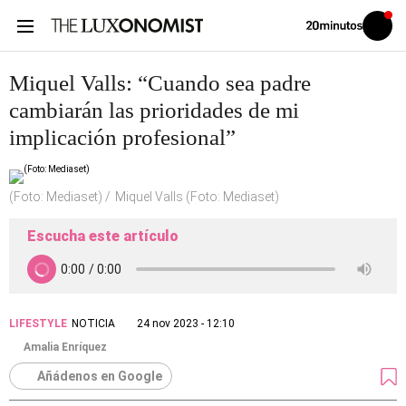
Volver
Iniciar
a
sesión
20MINUTOS.ES
Miquel Valls: “Cuando sea padre
cambiarán las prioridades de mi
implicación profesional”
(Foto: Mediaset)
Miquel Valls (Foto: Mediaset)
Escucha este artículo
LIFESTYLE
NOTICIA
24 nov 2023 - 12:10
Amalia Enríquez
Añádenos en Google