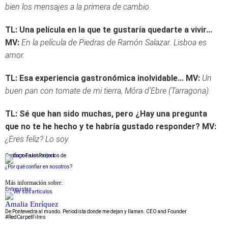
bien los mensajes a la primera de cambio.
TL: Una película en la que te gustaría quedarte a vivir...
MV:
En la película de Piedras de Ramón Salazar. Lisboa es
amor.
TL: Esa experiencia gastronómica inolvidable...
MV:
Un
buen pan con tomate de mi tierra, Móra d’Ebre (Tarragona).
TL: Sé que han sido muchas, pero ¿Hay una pregunta
que no te he hecho y te habría gustado responder?
MV:
¿Eres feliz? Lo soy
Conforme a los criterios de
¿Por qué confiar en nosotros?
Más información sobre:
Entrevistas
Amalia Enríquez
De Pontevedra al mundo. Periodista donde me dejan y llaman. CEO and Founder
#RedCarpetFilms