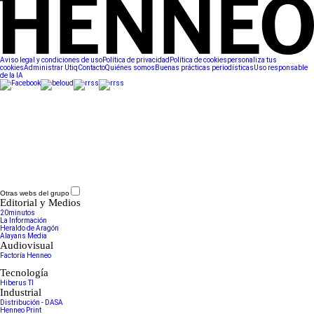
Aviso legal y condiciones de uso
Política de privacidad
Política de cookies
personaliza tus
cookies
Administrar Utiq
Contacto
Quiénes somos
Buenas prácticas periodísticas
Uso responsable
de la IA
Otras webs del grupo
Editorial y Medios
20minutos
La Información
Heraldo de Aragón
Alayans Media
Audiovisual
Factoría Henneo
Tecnología
Hiberus TI
Industrial
Distribución - DASA
Henneo Print