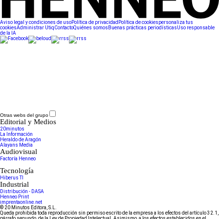
Aviso legal y condiciones de uso
Política de privacidad
Política de cookies
personaliza tus
cookies
Administrar Utiq
Contacto
Quiénes somos
Buenas prácticas periodísticas
Uso responsable
de la IA
Otras webs del grupo
Editorial y Medios
20minutos
La Información
Heraldo de Aragón
Alayans Media
Audiovisual
Factoría Henneo
Tecnología
Hiberus TI
Industrial
Distribución - DASA
Henneo Print
imprentaonline.net
© 20 Minutos Editora, S.L.
Queda prohibida toda reproducción sin permiso escrito de la empresa a los efectos del artículo 32.1,
párrafo segundo, de la Ley de Propiedad Intelectual. Asimismo, a los efectos establecidos en el