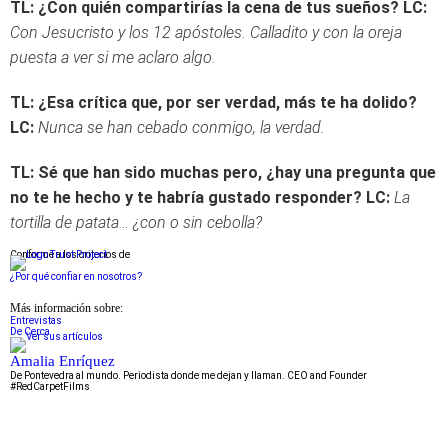
TL: ¿Con quién compartirías la cena de tus sueños?
LC:
Con Jesucristo y los 12 apóstoles. Calladito y con la oreja
puesta a ver si me aclaro algo.
TL: ¿Esa crítica que, por ser verdad, más te ha dolido?
LC:
Nunca se han cebado conmigo, la verdad.
TL: Sé que han sido muchas pero, ¿hay una pregunta que
no te he hecho y te habría gustado responder?
LC:
La
tortilla de patata… ¿con o sin cebolla?
Conforme a los criterios de
¿Por qué confiar en nosotros?
Más información sobre:
Entrevistas
De Cerca
Amalia Enríquez
De Pontevedra al mundo. Periodista donde me dejan y llaman. CEO and Founder
#RedCarpetFilms