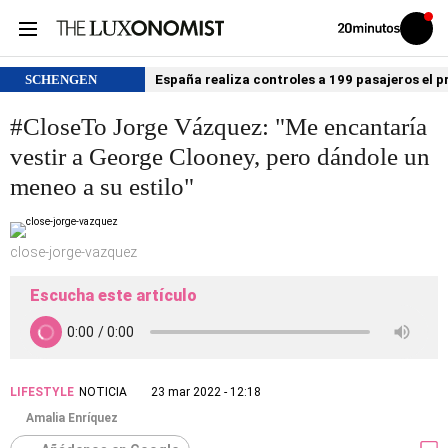
Volver
Iniciar
a
sesión
20MINUTOS.ES
SCHENGEN
España realiza controles a 199 pasajeros el p
#CloseTo Jorge Vázquez: "Me encantaría
vestir a George Clooney, pero dándole un
meneo a su estilo"
close-jorge-vazquez
Escucha este artículo
LIFESTYLE
NOTICIA
23 mar 2022 - 12:18
Amalia Enríquez