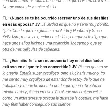
con diamantes', 'Atrapa a un ladrón', 'Lo que el viento se llevó'...
No me canso de ver cine clásico.
TL: ¿Nunca se te ha ocurrido recrear uno de tus desfiles
en esas épocas?
JV
:
La verdad es que no y sería muy bonito,
fíjate. Con lo que me gustan a mí Audrey Hepburn y Grace
Kelly. Mira, me voy a quedar con la idea, aunque sí te digo que
hace unos años hicimos una colección 'Mogambo' que es
otra de mis películas de cabecera.
TL: ¿Ese niño feliz se reconocería hoy en el diseñador
exitoso en el que te has convertido?
JV
:
Pienso que no se
lo creería. Estaría super orgulloso, pero alucinaría mucho. Yo
me siento muy orgulloso de estar donde estoy, de lo que he
trabajado y lo que he luchado por lo que quería. Si echo la
mirada atrás y pienso en ese niño al que sus amigos veían
como un extraterrestre porque le gustaba la costura, me hace
muy feliz haber conseguido sus sueños.