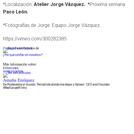
*Localización:
Atelier Jorge Vázquez. *
Próxima semana:
Paco León.
*Fotografías de Jorge: Equipo Jorge Vázquez.
https://vimeo.com/300282385
Conforme a los criterios de
¿Por qué confiar en nosotros?
Más información sobre:
Entrevistas
moda española
Amalia Enríquez
De Pontevedra al mundo. Periodista donde me dejan y llaman. CEO and Founder
#RedCarpetFilms