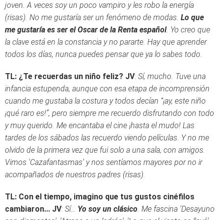
joven. A veces soy un poco vampiro y les robo la energía
(risas). No me gustaría ser un fenómeno de modas.
Lo que
me gustaría es ser el Oscar de la Renta español
. Yo creo que
la clave está en la constancia y no pararte. Hay que aprender
todos los días, nunca puedes pensar que ya lo sabes todo.
TL: ¿Te recuerdas un niño feliz?
JV
:
Sí, mucho. Tuve una
infancia estupenda, aunque con esa etapa de incomprensión
cuando me gustaba la costura y todos decían “¡ay, este niño
¡qué raro es!”, pero siempre me recuerdo disfrutando con todo
y muy querido. Me encantaba el cine ¡hasta el mudo! Las
tardes de los sábados las recuerdo viendo películas. Y no me
olvido de la primera vez que fui solo a una sala, con amigos.
Vimos 'Cazafantasmas' y nos sentíamos mayores por no ir
acompañados de nuestros padres (risas).
TL: Con el tiempo, imagino que tus gustos cinéfilos
cambiaron...
JV
:
Sí…
Yo soy un clásico
. Me fascina 'Desayuno