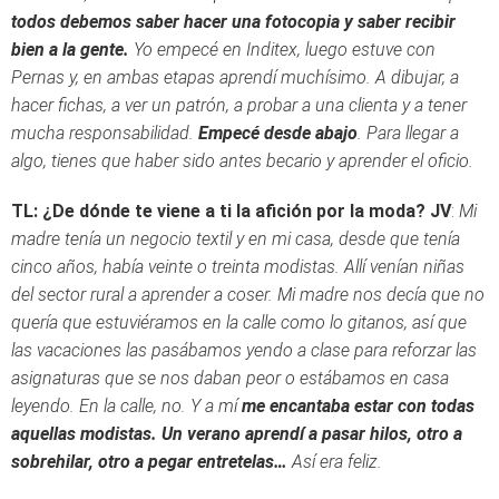
todos debemos saber hacer una fotocopia y saber recibir
bien a la gente.
Yo empecé en Inditex, luego estuve con
Pernas y, en ambas etapas aprendí muchísimo. A dibujar, a
hacer fichas, a ver un patrón, a probar a una clienta y a tener
mucha responsabilidad.
Empecé desde abajo
. Para llegar a
algo, tienes que haber sido antes becario y aprender el oficio.
TL: ¿De dónde te viene a ti la afición por la moda?
JV
:
Mi
madre tenía un negocio textil y en mi casa, desde que tenía
cinco años, había veinte o treinta modistas. Allí venían niñas
del sector rural a aprender a coser. Mi madre nos decía que no
quería que estuviéramos en la calle como lo gitanos, así que
las vacaciones las pasábamos yendo a clase para reforzar las
asignaturas que se nos daban peor o estábamos en casa
leyendo. En la calle, no. Y a mí
me encantaba estar con todas
aquellas modistas. Un verano aprendí a pasar hilos, otro a
sobrehilar, otro a pegar entretelas…
Así era feliz.