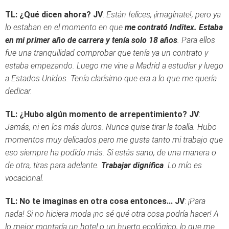
TL: ¿Qué dicen ahora?
JV
:
Están felices, ¡imagínate!, pero ya
lo estaban en el momento en que
me contrató Inditex. Estaba
en mi primer año de carrera y tenía solo 18 años
. Para ellos
fue una tranquilidad comprobar que tenía ya un contrato y
estaba empezando. Luego me vine a Madrid a estudiar y luego
a Estados Unidos. Tenía clarísimo que era a lo que me quería
dedicar.
TL: ¿Hubo algún momento de arrepentimiento?
JV
:
Jamás, ni en los más duros. Nunca quise tirar la toalla. Hubo
momentos muy delicados pero me gusta tanto mi trabajo que
eso siempre ha podido más. Si estás sano, de una manera o
de otra, tiras para adelante.
Trabajar dignifica
. Lo mío es
vocacional.
TL: No te imaginas en otra cosa entonces...
JV
:
¡Para
nada! Si no hiciera moda ¡no sé qué otra cosa podría hacer! A
lo mejor montaría un hotel o un huerto ecológico, lo que me