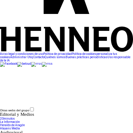
Aviso legal y condiciones de uso
Política de privacidad
Política de cookies
personaliza tus
cookies
Administrar Utiq
Contacto
Quiénes somos
Buenas prácticas periodísticas
Uso responsable
de la IA
Otras webs del grupo
Editorial y Medios
20minutos
La Información
Heraldo de Aragón
Alayans Media
Audiovisual