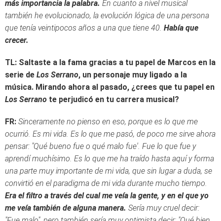
más importancia la palabra.
En cuanto a nivel musical
también he evolucionado, la evolución lógica de una persona
que tenía veintipocos años a una que tiene 40.
Había que
crecer.
TL: Saltaste a la fama gracias a tu papel de Marcos en la
serie de
Los Serrano
, un personaje muy ligado a la
música. Mirando ahora al pasado, ¿crees que tu papel en
Los Serrano
te perjudicó en tu carrera musical?
FR:
Sinceramente no pienso en eso, porque es lo que me
ocurrió. Es mi vida. Es lo que me pasó, de poco me sirve ahora
pensar: "Qué bueno fue o qué malo fue'. Fue lo que fue y
aprendí muchísimo. Es lo que me ha traído hasta aquí y forma
una parte muy importante de mi vida, que sin lugar a duda, se
convirtió en el paradigma de mi vida durante mucho tiempo.
Era el filtro a través del cual me veía la gente, y en el que yo
me veía también de alguna manera.
Sería muy cruel decir:
"Fue malo", pero también sería muy optimista decir: "Qué bien,