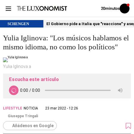
Volver
Iniciar
a
sesión
20MINUTOS.ES
SCHENGEN
El Gobierno pide a Italia que "reaccione" y as
Yulia Iglinova: "Los músicos hablamos el
mismo idioma, no como los políticos"
Yulia Iglinova a
Escucha este artículo
LIFESTYLE
NOTICIA
23 mar 2022 - 12:26
Giuseppe Tringali
Añádenos en Google