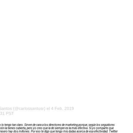
Santos (@carlossantosr)
el 4 Feb, 2019
:31 PST
 lo tengo tan claro. Sirven de cara a los directores de marketing porque, según los seguidores
ón la tienes cubierta, pero yo creo que la de siempre es la más efectiva. Si yo comparto que
 trasero hay dos millones. Por eso te digo que tengo mis dudas acerca de esa efectividad. Twitter