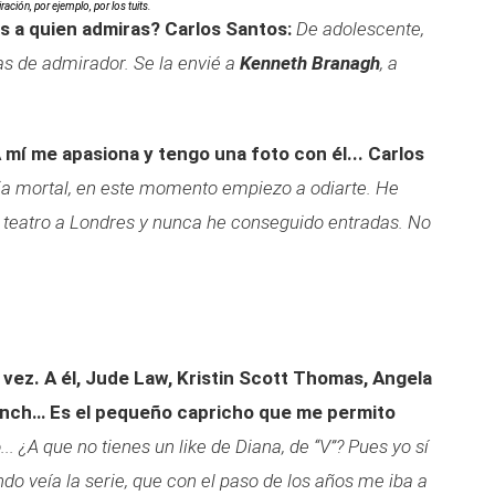
ación, por ejemplo, por los tuits.
s a quien admiras?
Carlos Santos:
De adolescente,
as de admirador. Se la envié a
Kenneth Branagh
, a
mí me apasiona y tengo una foto con él...
Carlos
ia mortal, en este momento empiezo a odiarte. He
al teatro a Londres y nunca he conseguido entradas. No
a vez. A él, Jude Law, Kristin Scott Thomas, Angela
nch… Es el pequeño capricho que me permito
.. ¿A que no tienes un like de Diana, de “V
”
? Pues yo sí
ndo veía la serie, que con el paso de los años me iba a