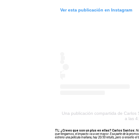
Ver esta publicación en Instagram
Una publicación compartida de Carlos 
a las 4
TL: ¿Crees que son un plus en ellas?
Carlos Santos:
No
que tengamos, el impacto va a ser mayor. Esa parte de la promoci
estreno una película mañana, hay 20/30 retuits, pero si enseño el