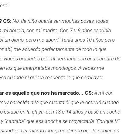
uero!
?
CS:
No, de niño quería ser muchas cosas, todas
n mi abuela, con mi madre. Con 7 u 8 años escribía
í un diario, pero me aburrí. Tenía unos 10 años pero
por ahí, me acuerdo perfectamente de todo lo que
ngo vídeos grabados por mi hermana con una cámara de
 en los que interpretaba monólogos. A veces me
o cuando ni quiera recuerdo lo que comí ayer.
r es aquello que nos ha marcado...
CS:
A mí con
uy parecida a lo que cuenta él que le ocurrió cuando
o estaba en la playa, con 13 o 14 años y pasó un coche
 y “cantaba” que esa anoche se proyectaría “Enrique V”
stando en el mismo lugar, me dijeron que la ponían en