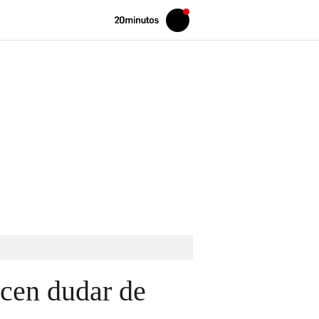
Volver
Iniciar
a
sesión
20MINUTOS.ES
acen dudar de