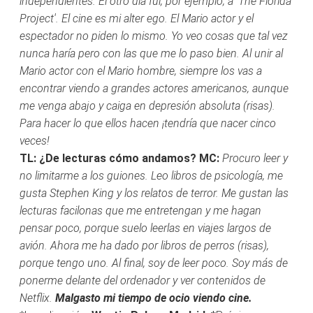
independientes. El otro día fui, por ejemplo, a 'The Florida
Project'. El cine es mi alter ego. El Mario actor y el
espectador no piden lo mismo. Yo veo cosas que tal vez
nunca haría pero con las que me lo paso bien. Al unir al
Mario actor con el Mario hombre, siempre los vas a
encontrar viendo a grandes actores americanos, aunque
me venga abajo y caiga en depresión absoluta (risas).
Para hacer lo que ellos hacen ¡tendría que nacer cinco
veces!
TL: ¿De lecturas cómo andamos?
MC:
Procuro leer y
no limitarme a los guiones. Leo libros de psicología, me
gusta Stephen King y los relatos de terror. Me gustan las
lecturas facilonas que me entretengan y me hagan
pensar poco, porque suelo leerlas en viajes largos de
avión. Ahora me ha dado por libros de perros (risas),
porque tengo uno. Al final, soy de leer poco. Soy más de
ponerme delante del ordenador y ver contenidos de
Netflix.
Malgasto mi tiempo de ocio viendo cine.