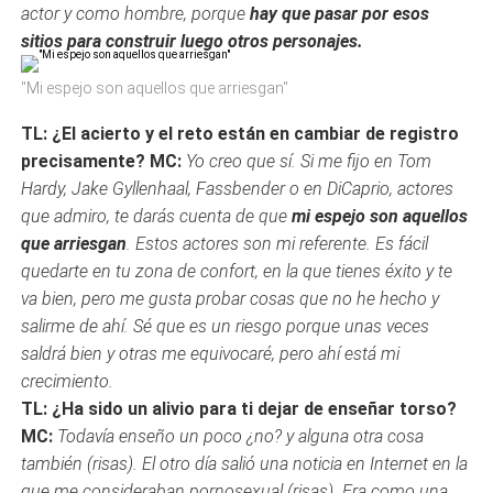
actor y como hombre, porque
hay que pasar por esos
sitios para construir luego otros personajes.
"Mi espejo son aquellos que arriesgan"
TL: ¿El acierto y el reto están en cambiar de registro
precisamente?
MC:
Yo creo que sí. Si me fijo en Tom
Hardy, Jake Gyllenhaal, Fassbender o en DiCaprio, actores
que admiro, te darás cuenta de que
mi espejo son aquellos
que arriesgan
. Estos actores son mi referente. Es fácil
quedarte en tu zona de confort, en la que tienes éxito y te
va bien, pero me gusta probar cosas que no he hecho y
salirme de ahí. Sé que es un riesgo porque unas veces
saldrá bien y otras me equivocaré, pero ahí está mi
crecimiento.
TL: ¿Ha sido un alivio para ti dejar de enseñar torso?
MC:
Todavía enseño un poco ¿no? y alguna otra cosa
también (risas). El otro día salió una noticia en Internet en la
que me consideraban pornosexual (risas). Era como una