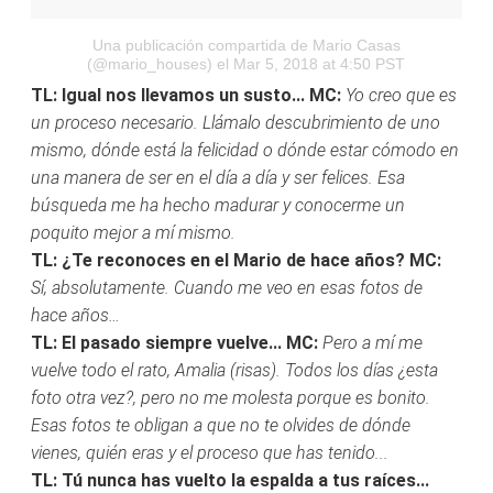
Una publicación compartida de Mario Casas
(@mario_houses)
el Mar 5, 2018 at 4:50 PST
TL: Igual nos llevamos un susto...
MC:
Yo creo que es
un proceso necesario. Llámalo descubrimiento de uno
mismo, dónde está la felicidad o dónde estar cómodo en
una manera de ser en el día a día y ser felices. Esa
búsqueda me ha hecho madurar y conocerme un
poquito mejor a mí mismo.
TL: ¿Te reconoces en el Mario de hace años?
MC:
Sí, absolutamente. Cuando me veo en esas fotos de
hace años…
TL: El pasado siempre vuelve...
MC:
Pero a mí me
vuelve todo el rato, Amalia (risas). Todos los días ¿esta
foto otra vez?, pero no me molesta porque es bonito.
Esas fotos te obligan a que no te olvides de dónde
vienes, quién eras y el proceso que has tenido...
TL: Tú nunca has vuelto la espalda a tus raíces...