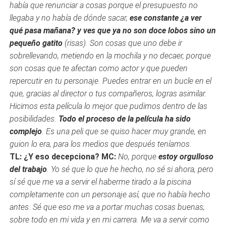
había que renunciar a cosas porque el presupuesto no
llegaba y no había de dónde sacar,
ese constante ¿a ver
qué pasa mañana? y ves que ya no son doce lobos sino un
pequeño gatito
(risas). Son cosas que uno debe ir
sobrellevando, metiendo en la mochila y no decaer, porque
son cosas que te afectan como actor y que pueden
repercutir en tu personaje. Puedes entrar en un bucle en el
que, gracias al director o tus compañeros, logras asimilar.
Hicimos esta película lo mejor que pudimos dentro de las
posibilidades.
Todo el proceso de la película ha sido
complejo
. Es una peli que se quiso hacer muy grande, en
guion lo era, para los medios que después teníamos.
TL: ¿Y eso decepciona?
MC:
No, porque
estoy orgulloso
del trabajo
. Yo sé que lo que he hecho, no sé si ahora, pero
sí sé que me va a servir el haberme tirado a la piscina
completamente con un personaje así, que no había hecho
antes. Sé que eso me va a portar muchas cosas buenas,
sobre todo en mi vida y en mi carrera. Me va a servir como