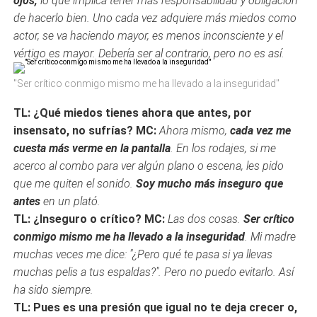
ojos,
lo que implica tener más responsabilidad y obligación
de hacerlo bien. Uno cada vez adquiere más miedos como
actor, se va haciendo mayor, es menos inconsciente y el
vértigo es mayor. Debería ser al contrario, pero no es así.
"Ser crítico conmigo mismo me ha llevado a la inseguridad"
TL: ¿Qué miedos tienes ahora que antes, por
insensato, no sufrías?
MC:
Ahora mismo,
cada vez me
cuesta más verme en la pantalla
. En los rodajes, si me
acerco al combo para ver algún plano o escena, les pido
que me quiten el sonido.
Soy mucho más inseguro que
antes
en un plató.
TL: ¿Inseguro o crítico?
MC:
Las dos cosas.
Ser crítico
conmigo mismo me ha llevado a la inseguridad
. Mi madre
muchas veces me dice: "¿Pero qué te pasa si ya llevas
muchas pelis a tus espaldas?". Pero no puedo evitarlo. Así
ha sido siempre.
TL: Pues es una presión que igual no te deja crecer o,