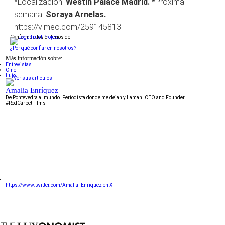
*Localización:
Westin Palace Madrid. *
Próxima
semana:
Soraya Arnelas.
https://vimeo.com/259145813
Conforme a los criterios de
¿Por qué confiar en nosotros?
Más información sobre:
Entrevistas
Cine
Lujo
Amalia Enríquez
De Pontevedra al mundo. Periodista donde me dejan y llaman. CEO and Founder
#RedCarpetFilms
https://www.twitter.com/Amalia_Enriquez en X