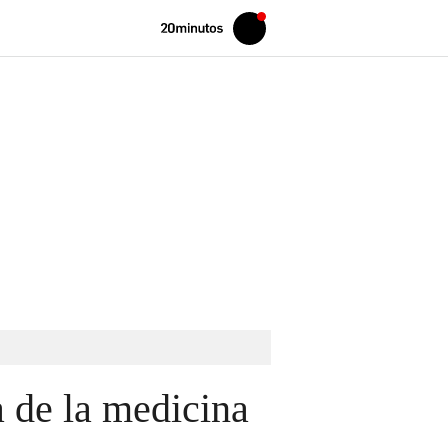
Volver
Iniciar
a
sesión
20MINUTOS.ES
 de la medicina