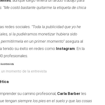
ientes
,
aunque luego viniera un arduo trabajo para
s:
"Me costó bastante quitarme la etiqueta de chica
as redes sociales.
"Toda la publicidad que yo he
ales, si la pudiéramos monetizar hubiera sido
 permitírmela en un primer momento"
asegura al
ha tenido su éxito en redes como
Instagram
. En la
30 profesionales.
en un momento de la entrevista
ética
emprender su camino profesional,
Carla Barber
les
e tengan siempre los pies en el suelo y que las cosas