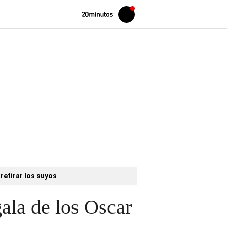
Volver
Iniciar
a
sesión
20MINUTOS.ES
retirar los suyos
ala de los Oscar