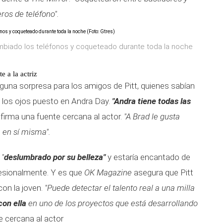
os de teléfono".
ambiado los teléfonos y coqueteado durante toda la noche
e a la actriz
guna sorpresa para los amigos de Pitt, quienes sabían
 los ojos puesto en Andra Day.
"Andra tiene todas las
afirma una fuente cercana al actor.
"A Brad le gusta
 en sí misma".
o
"
deslumbrado por su belleza"
y estaría encantado de
esionalmente. Y es que
OK Magazine
asegura que Pitt
con la joven.
"Puede detectar el talento real a una milla
con ella
en uno de los proyectos que está desarrollando
 cercana al actor