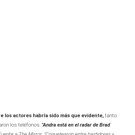
re los actores habría sido más que evidente,
tanto
iaron los teléfonos.
"Andra está en el radar de Brad
 fuente a
The Mirror
.
"Coquetearon entre bastidores y