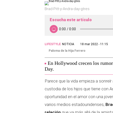
Brad-Pitt-y-Andra-day-gtres
Escucha este artículo
LIFESTYLE
NOTICIA
18 mar 2022 - 11:15
Paloma de la Hija Ferrero
En Hollywood crecen los rumore
Day.
Parece que la vida empieza a sonreír
custodia de los hijos que tiene con An
oportunidad en el amor con una joven
varios medios estadounidenses,
Brad
relación
que va más allá de la amist