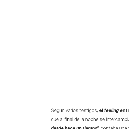
Según varios testigos,
el
feeling
ent
que al final de la noche se intercamb
desde hace un tiempo"
, contaba una