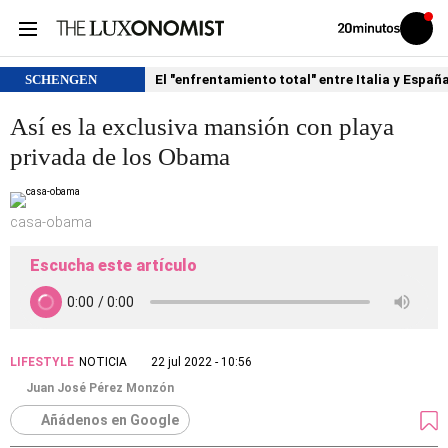
Volver
Iniciar
a
sesión
20MINUTOS.ES
SCHENGEN
El "enfrentamiento total" entre Italia y Españ
Así es la exclusiva mansión con playa
privada de los Obama
casa-obama
Escucha este artículo
LIFESTYLE
NOTICIA
22 jul 2022 - 10:56
Juan José Pérez Monzón
Añádenos en Google