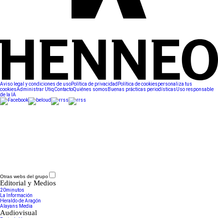
Aviso legal y condiciones de uso
Política de privacidad
Política de cookies
personaliza tus
cookies
Administrar Utiq
Contacto
Quiénes somos
Buenas prácticas periodísticas
Uso responsable
de la IA
Otras webs del grupo
Editorial y Medios
20minutos
La Información
Heraldo de Aragón
Alayans Media
Audiovisual