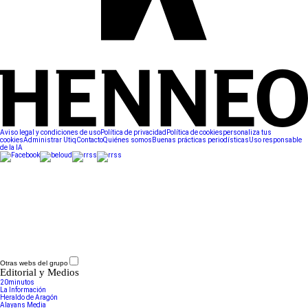
Aviso legal y condiciones de uso
Política de privacidad
Política de cookies
personaliza tus
cookies
Administrar Utiq
Contacto
Quiénes somos
Buenas prácticas periodísticas
Uso responsable
de la IA
Otras webs del grupo
Editorial y Medios
20minutos
La Información
Heraldo de Aragón
Alayans Media