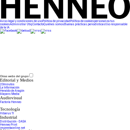
Aviso legal y condiciones de uso
Política de privacidad
Política de cookies
personaliza tus
cookies
Administrar Utiq
Contacto
Quiénes somos
Buenas prácticas periodísticas
Uso responsable
de la IA
Otras webs del grupo
Editorial y Medios
20minutos
La Información
Heraldo de Aragón
Alayans Media
Audiovisual
Factoría Henneo
Tecnología
Hiberus TI
Industrial
Distribución - DASA
Henneo Print
imprentaonline.net