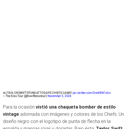
🚨| TAYLOR SWIFT STUNS AT TODAY'S CHIEFS GAME!
pic.twitter.com/Dre4BW1oUz
— The Eras Tour (@tswifterastour)
November 5, 2024
Para la ocasión
vistió una chaqueta bomber de estilo
vintage
adornada con imágenes y colores de los Chiefs. Un
diseño negro con el logotipo de punta de flecha en la
espalda y mangas rojas y doradas. Bajo ésta,
Taylor Swift