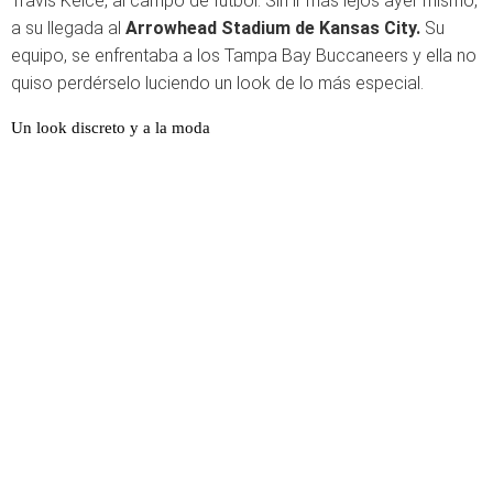
Travis Kelce, al campo de fútbol. Sin ir más lejos ayer mismo,
a su llegada al
Arrowhead Stadium de Kansas City
.
Su
equipo, se enfrentaba a los Tampa Bay Buccaneers y ella no
quiso perdérselo luciendo un look de lo más especial.
Un look discreto y a la moda