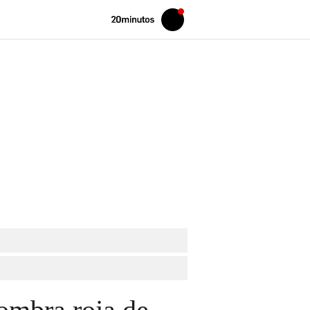
Volver
Iniciar
a
sesión
20MINUTOS.ES