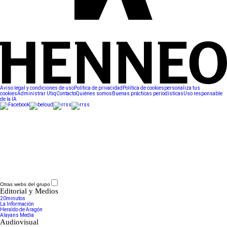
Aviso legal y condiciones de uso
Política de privacidad
Política de cookies
personaliza tus
cookies
Administrar Utiq
Contacto
Quiénes somos
Buenas prácticas periodísticas
Uso responsable
de la IA
Otras webs del grupo
Editorial y Medios
20minutos
La Información
Heraldo de Aragón
Alayans Media
Audiovisual