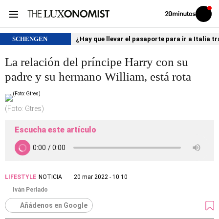
Volver
Iniciar
a
sesión
20MINUTOS.ES
SCHENGEN
¿Hay que llevar el pasaporte para ir a Italia
La relación del príncipe Harry con su
padre y su hermano William, está rota
(Foto: Gtres)
Escucha este artículo
LIFESTYLE
NOTICIA
20 mar 2022 - 10:10
Iván Perlado
Añádenos en Google