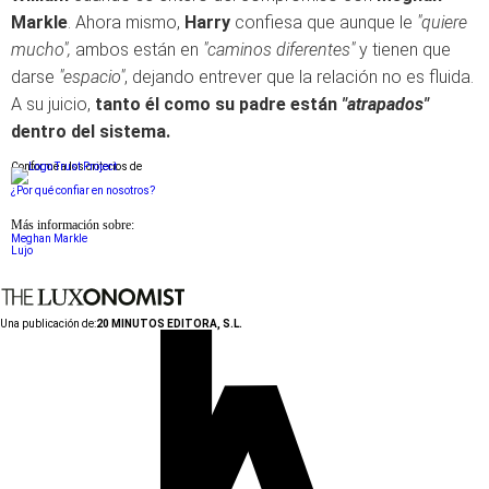
Markle
. Ahora mismo,
Harry
confiesa que aunque le
"quiere
mucho",
ambos están en
"caminos diferentes"
y tienen que
darse
"espacio"
, dejando entrever que la relación no es fluida.
A su juicio,
tanto él como su padre están
"atrapados"
dentro del sistema.
Conforme a los criterios de
¿Por qué confiar en nosotros?
Más información sobre:
Meghan Markle
Lujo
Una publicación de:
20 MINUTOS EDITORA, S.L.