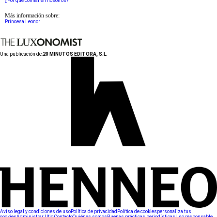
¿Por qué confiar en nosotros?
Más información sobre:
Princesa Leonor
Una publicación de:
20 MINUTOS EDITORA, S.L.
Aviso legal y condiciones de uso
Política de privacidad
Política de cookies
personaliza tus
cookies
Administrar Utiq
Contacto
Quiénes somos
Buenas prácticas periodísticas
Uso responsable