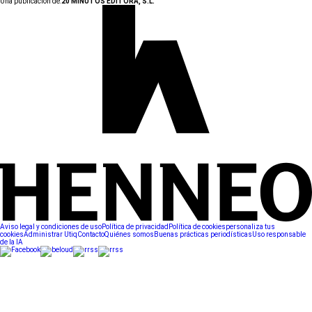
Una publicación de:
20 MINUTOS EDITORA, S.L.
Aviso legal y condiciones de uso
Política de privacidad
Política de cookies
personaliza tus
cookies
Administrar Utiq
Contacto
Quiénes somos
Buenas prácticas periodísticas
Uso responsable
de la IA