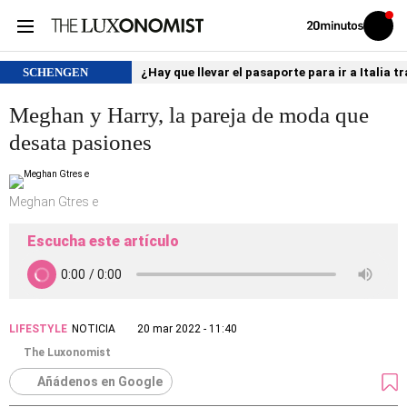
Volver
Iniciar
a
sesión
20MINUTOS.ES
SCHENGEN
¿Hay que llevar el pasaporte para ir a Italia
Meghan y Harry, la pareja de moda que
desata pasiones
Meghan Gtres e
Escucha este artículo
LIFESTYLE
NOTICIA
20 mar 2022 - 11:40
The Luxonomist
Añádenos en Google