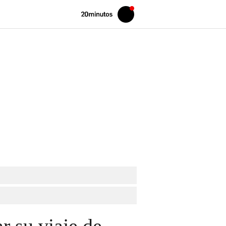
Volver
Iniciar
a
sesión
20MINUTOS.ES