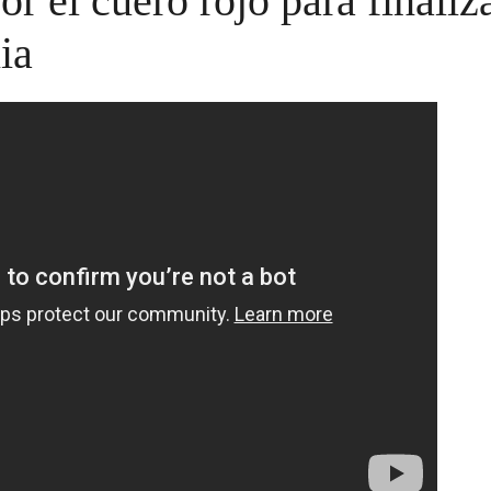
or el cuero rojo para finaliz
ia