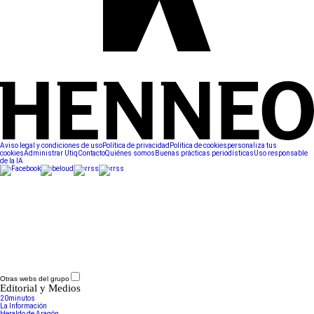
Aviso legal y condiciones de uso
Política de privacidad
Política de cookies
personaliza tus
cookies
Administrar Utiq
Contacto
Quiénes somos
Buenas prácticas periodísticas
Uso responsable
de la IA
Otras webs del grupo
Editorial y Medios
20minutos
La Información
Heraldo de Aragón