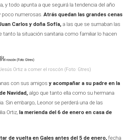
a, y todo apunta a que seguirá la tendencia del año
 y poco numerosas.
Atrás quedan las grandes cenas
Juan Carlos y doña Sofía,
a las que se sumaban las
e tanto la situación sanitaria como familiar lo hacen
tiz
esús Ortiz a comer el roscón (Foto: Gtres)
manas con sus amigos
y acompañar a su padre en la
 de Navidad,
algo que tanto ella como su hermana
ia. Sin embargo, Leonor se perderá una de las
ia Ortiz,
la merienda del 6 de enero en casa de
tar de vuelta en Gales antes del 5 de enero,
fecha