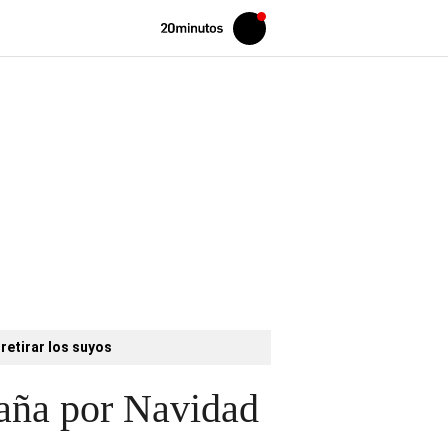
Volver
Iniciar
a
sesión
20MINUTOS.ES
retirar los suyos
paña por Navidad