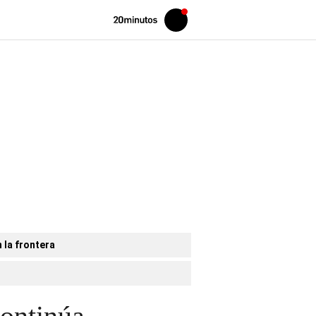
Volver
Iniciar
a
sesión
20MINUTOS.ES
 la frontera