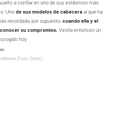
vuelto a confiar en uno de sus estilismos más
nco. Uno
de sus modelos de cabecera
al que ha
más recordada, por supuesto,
cuando ella y el
a conocer su compromiso.
Vestía entonces un
escogido hoy.
stilismo (Foto: Gtres)