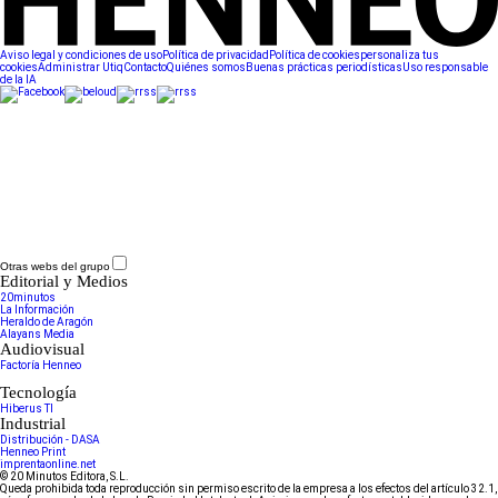
Aviso legal y condiciones de uso
Política de privacidad
Política de cookies
personaliza tus
cookies
Administrar Utiq
Contacto
Quiénes somos
Buenas prácticas periodísticas
Uso responsable
de la IA
Otras webs del grupo
Editorial y Medios
20minutos
La Información
Heraldo de Aragón
Alayans Media
Audiovisual
Factoría Henneo
Tecnología
Hiberus TI
Industrial
Distribución - DASA
Henneo Print
imprentaonline.net
© 20 Minutos Editora, S.L.
Queda prohibida toda reproducción sin permiso escrito de la empresa a los efectos del artículo 32.1,