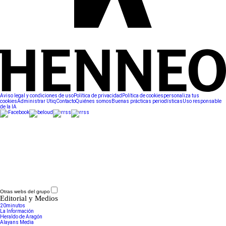
Aviso legal y condiciones de uso
Política de privacidad
Política de cookies
personaliza tus
cookies
Administrar Utiq
Contacto
Quiénes somos
Buenas prácticas periodísticas
Uso responsable
de la IA
Otras webs del grupo
Editorial y Medios
20minutos
La Información
Heraldo de Aragón
Alayans Media