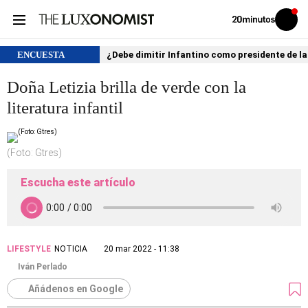
Volver
Iniciar
a
sesión
20MINUTOS.ES
ENCUESTA
¿Debe dimitir Infantino como presidente de la
Doña Letizia brilla de verde con la
literatura infantil
(Foto: Gtres)
Escucha este artículo
LIFESTYLE
NOTICIA
20 mar 2022 - 11:38
Iván Perlado
Añádenos en Google