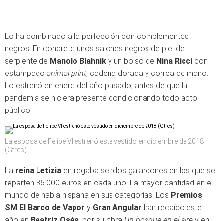
Lo ha combinado a la perfección con complementos
negros. En concreto unos salones negros de piel de
serpiente de
Manolo Blahnik
y un bolso de
Nina Ricci
con
estampado
animal print
, cadena dorada y correa de mano.
Lo estrenó en enero del año pasado, antes de que la
pandemia se hiciera presente condicionando todo acto
público.
La esposa de Felipe VI estrenó este vestido en diciembre de 2018
(Gtres)
La
reina Letizia
entregaba sendos galardones en los que se
reparten 35.000 euros en cada uno. La mayor cantidad en el
mundo de habla hispana en sus categorías. Los
Premios
SM El Barco de Vapor
y
Gran Angular
han recaído este
año en
Beatriz Osés
, por su obra
Un bosque en el aire
y en