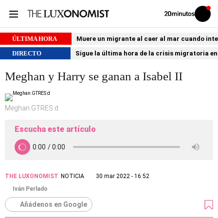
Volver
Iniciar
a
sesión
20MINUTOS.ES
ÚLTIMA HORA
Muere un migrante al caer al mar cuando int
DIRECTO
Sigue la última hora de la crisis migratoria e
Meghan y Harry se ganan a Isabel II
Meghan GTRES d
Escucha este artículo
THE LUXONOMIST
NOTICIA
30 mar 2022 - 16:52
Iván Perlado
Añádenos en Google