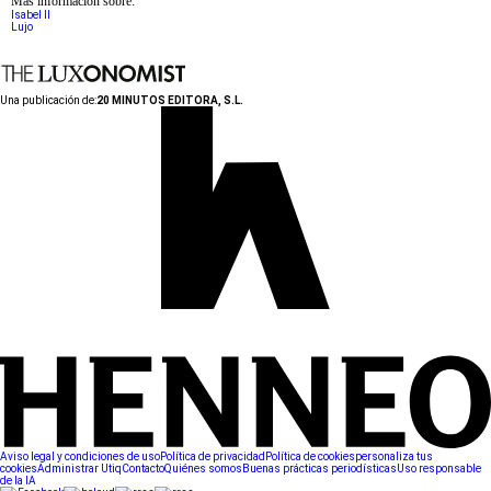
Más información sobre:
Isabel II
Lujo
Una publicación de:
20 MINUTOS EDITORA, S.L.
Aviso legal y condiciones de uso
Política de privacidad
Política de cookies
personaliza tus
cookies
Administrar Utiq
Contacto
Quiénes somos
Buenas prácticas periodísticas
Uso responsable
de la IA