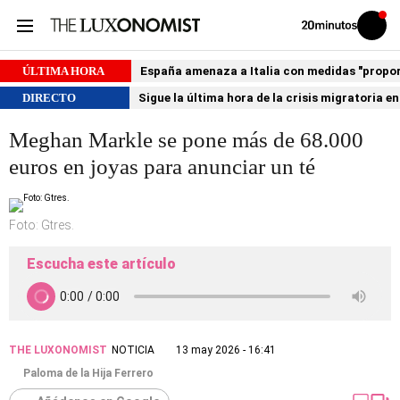
Volver
Iniciar
a
sesión
20MINUTOS.ES
ÚLTIMA HORA
España amenaza a Italia con medidas "proporci
DIRECTO
Sigue la última hora de la crisis migratoria e
Meghan Markle se pone más de 68.000
euros en joyas para anunciar un té
Foto: Gtres.
Escucha este artículo
THE LUXONOMIST
NOTICIA
13 may 2026 - 16:41
Paloma de la Hija Ferrero