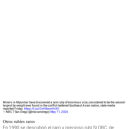
Miners in Myanmar have discovered a rare ruby of enormous size, considered to be the second-
largest by weight ever found in the conflict-battered Southeast Asian nation, state media
reported Friday.
https://t.co/OvHXwmHrXO
— NBC 7 San Diego (@nbcsandiego)
May 11, 2026
Otros rubíes raros
En 1990 se descubrió el raro y precioso rubí SLORC, de