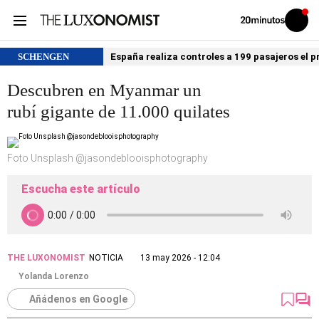
Volver
Iniciar
a
sesión
20MINUTOS.ES
SCHENGEN
España realiza controles a 199 pasajeros el p
Descubren en Myanmar un
rubí gigante de 11.000 quilates
Foto Unsplash @jasondeblooisphotography
Escucha este artículo
THE LUXONOMIST
NOTICIA
13 may 2026 - 12:04
Yolanda Lorenzo
Añádenos en Google