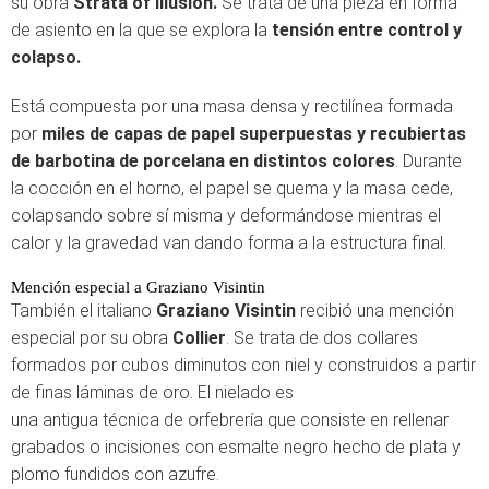
su obra
Strata of Illusion.
Se trata de una pieza en forma
de asiento en la que se explora la
tensión entre control y
colapso.
Está compuesta por una masa densa y rectilínea formada
por
miles de capas de papel superpuestas y recubiertas
de barbotina de porcelana en distintos colores
. Durante
la cocción en el horno, el papel se quema y la masa cede,
colapsando sobre sí misma y deformándose mientras el
calor y la gravedad van dando forma a la estructura final.
Mención especial a Graziano Visintin
También el italiano
Graziano Visintin
recibió una mención
especial por su obra
Collier
. Se trata de dos collares
formados por cubos diminutos con niel y construidos a partir
de finas láminas de oro. El nielado es
una antigua técnica de orfebrería que consiste en rellenar
grabados o incisiones con esmalte negro hecho de plata y
plomo fundidos con azufre.