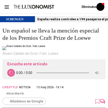
Volver
Iniciar
a
sesión
20MINUTOS.ES
SCHENGEN
España realiza controles a 199 pasajeros el p
Un español se lleva la mención especial
de los Premios Craft Prize de Loewe
Álvaro Catalán de Ocón. Foto: Loewe
Escucha este artículo
LIFESTYLE
NOTICIA
13 may 2026 - 16:14
Alicia Martín
Añádenos en Google