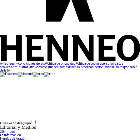
Aviso legal y condiciones de uso
Política de privacidad
Política de cookies
personaliza tus
cookies
Administrar Utiq
Contacto
Quiénes somos
Buenas prácticas periodísticas
Uso responsable
de la IA
Otras webs del grupo
Editorial y Medios
20minutos
La Información
Heraldo de Aragón