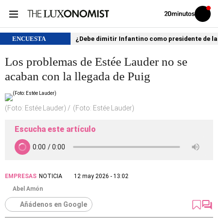
Volver
Iniciar
a
sesión
20MINUTOS.ES
ENCUESTA
¿Debe dimitir Infantino como presidente de la
Los problemas de Estée Lauder no se
acaban con la llegada de Puig
(Foto: Estée Lauder)
(Foto: Estée Lauder)
Escucha este artículo
EMPRESAS
NOTICIA
12 may 2026 - 13:02
Abel Amón
Añádenos en Google