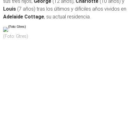
sus tres hijos,
George
(12 años),
Charlotte
(10 años) y
Louis
(7 años) tras los últimos y difíciles años vividos en
Adelaide Cottage
, su actual residencia.
(Foto: Gtres)