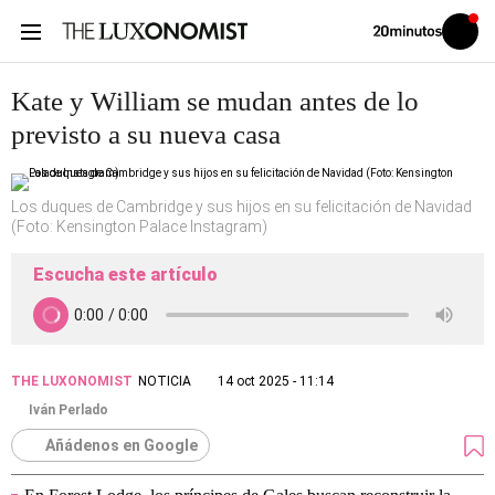
Volver
Iniciar
a
sesión
20MINUTOS.ES
Kate y William se mudan antes de lo
previsto a su nueva casa
Los duques de Cambridge y sus hijos en su felicitación de Navidad
(Foto: Kensington Palace Instagram)
Escucha este artículo
THE LUXONOMIST
NOTICIA
14 oct 2025 - 11:14
Iván Perlado
Añádenos en Google