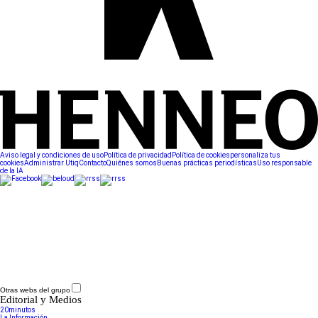
Aviso legal y condiciones de uso
Política de privacidad
Política de cookies
personaliza tus
cookies
Administrar Utiq
Contacto
Quiénes somos
Buenas prácticas periodísticas
Uso responsable
de la IA
Otras webs del grupo
Editorial y Medios
20minutos
La Información