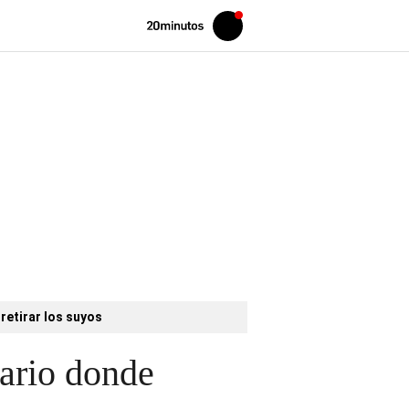
Volver
Iniciar
a
sesión
20MINUTOS.ES
retirar los suyos
ario donde