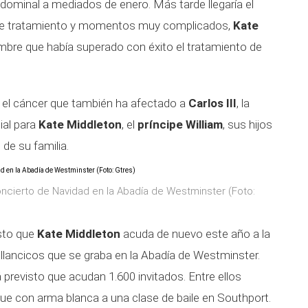
bdominal a mediados de enero. Más tarde llegaría el
 de tratamiento y momentos muy complicados,
Kate
bre que había superado con éxito el tratamiento de
r el cáncer que también ha afectado a
Carlos III
, la
ial para
Kate Middleton
, el
príncipe William
, sus hijos
o de su familia.
ncierto de Navidad en la Abadía de Westminster (Foto:
sto que
Kate Middleton
acuda de nuevo este año a la
illancicos que se graba en la Abadía de Westminster.
 previsto que acudan 1.600 invitados. Entre ellos
que con arma blanca a una clase de baile en Southport.