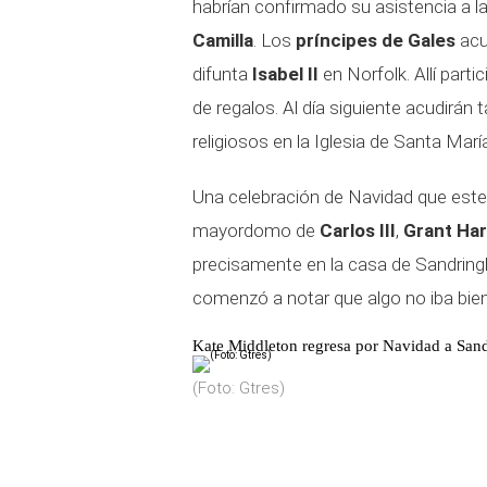
habrían confirmado su asistencia a la
Camilla
. Los
príncipes de Gales
acu
difunta
Isabel II
en Norfolk. Allí parti
de regalos. Al día siguiente acudirán 
religiosos en la Iglesia de Santa Mar
Una celebración de Navidad que este 
mayordomo de
Carlos III
,
Grant Har
precisamente en la casa de Sandrin
comenzó a notar que algo no iba bien
Kate Middleton regresa por Navidad a Sa
(Foto: Gtres)