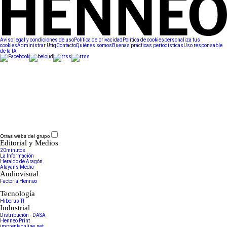
Aviso legal y condiciones de uso
Política de privacidad
Política de cookies
personaliza tus
cookies
Administrar Utiq
Contacto
Quiénes somos
Buenas prácticas periodísticas
Uso responsable
de la IA
Otras webs del grupo
Editorial y Medios
20minutos
La Información
Heraldo de Aragón
Alayans Media
Audiovisual
Factoría Henneo
Tecnología
Hiberus TI
Industrial
Distribución - DASA
Henneo Print
imprentaonline.net