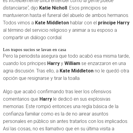
es increíblemente difícil entender cómo la gente puede
distanciarse"
, dijo
Katie Nicholl
. Esos principios se
mantuvieron hasta el funeral del abuelo de ambos hermanos.
Todos vimos a
Kate Middleton
hablar con el
príncipe Harry
al término del servicio religioso y animar a su esposo a
compartir un diálogo cordial.
Los trapos sucios se lavan en casa
Pero la periodista asegura que todo acabó esa misma tarde,
cuando los príncipes
Harry
y
William
se enzarzaron en una
agria discusión. Tras ello, a
Kate Middleton
no le quedó otra
opción que resignarse y tirar la toalla.
Algo que acabó confirmando tras leer los ofensivos
comentarios que
Harry
le dedicó en sus explosivas
memorias. Este rompió entonces una regla básica de la
confianza familiar como es la de no airear asuntos
personales en público sin antes tratarlos con los implicados.
Así las cosas, no es llamativo que en su última visita a