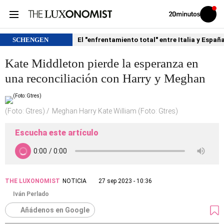
Volver
Iniciar
a
sesión
20MINUTOS.ES
SCHENGEN
El "enfrentamiento total" entre Italia y Españ
Kate Middleton pierde la esperanza en
una reconciliación con Harry y Meghan
(Foto: Gtres)
Meghan Harry Kate William (Foto: Gtres)
Escucha este artículo
THE LUXONOMIST
NOTICIA
27 sep 2023 - 10:36
Iván Perlado
Añádenos en Google