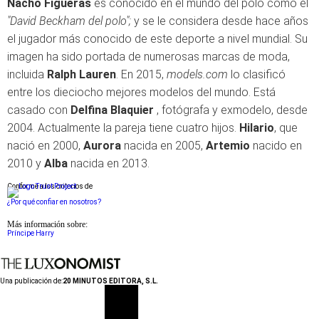
Nacho Figueras
es conocido en el mundo del polo como el
"David Beckham del polo";
y se le considera desde hace años
el jugador más conocido de este deporte a nivel mundial. Su
imagen ha sido portada de numerosas marcas de moda,
incluida
Ralph Lauren
. En 2015,
models.com
lo clasificó
entre los dieciocho mejores modelos del mundo. Está
casado con
Delfina Blaquier
, fotógrafa y exmodelo, desde
2004. Actualmente la pareja tiene cuatro hijos.
Hilario
, que
nació en 2000,
Aurora
nacida en 2005,
Artemio
nacido en
2010 y
Alba
nacida en 2013.
Conforme a los criterios de
¿Por qué confiar en nosotros?
Más información sobre:
Príncipe Harry
Una publicación de:
20 MINUTOS EDITORA, S.L.