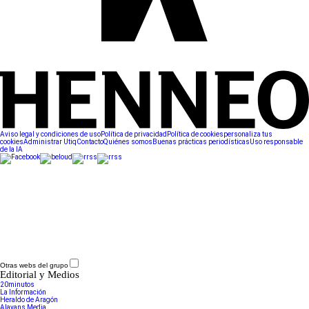
Aviso legal y condiciones de uso
Política de privacidad
Política de cookies
personaliza tus
cookies
Administrar Utiq
Contacto
Quiénes somos
Buenas prácticas periodísticas
Uso responsable
de la IA
Otras webs del grupo
Editorial y Medios
20minutos
La Información
Heraldo de Aragón
Alayans Media