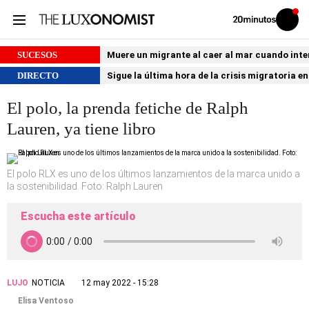
Volver
Iniciar
a
sesión
20MINUTOS.ES
SUCESOS
Muere un migrante al caer al mar cuando int
DIRECTO
Sigue la última hora de la crisis migratoria e
El polo, la prenda fetiche de Ralph
Lauren, ya tiene libro
El polo RLX es uno de los últimos lanzamientos de la marca unido a
la sostenibilidad. Foto: Ralph Lauren
Escucha este artículo
LUJO
NOTICIA
12 may 2022 - 15:28
Elisa Ventoso