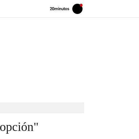
Volver
Iniciar
a
sesión
20MINUTOS.ES
 opción"