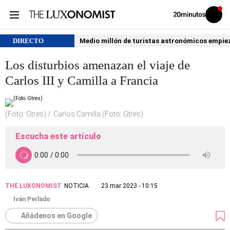
Volver
Iniciar
a
sesión
20MINUTOS.ES
DIRECTO
Medio millón de turistas astronómicos empiezan
Los disturbios amenazan el viaje de
Carlos III y Camilla a Francia
(Foto: Gtres)
Carlos Camilla (Foto: Gtres)
Escucha este artículo
THE LUXONOMIST
NOTICIA
23 mar 2023 - 10:15
Iván Perlado
Añádenos en Google