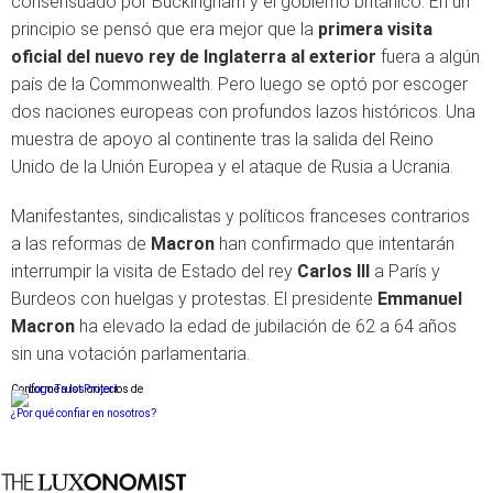
consensuado por Buckingham y el gobierno británico. En un
principio se pensó que era mejor que la
primera visita
oficial del nuevo rey de Inglaterra al exterior
fuera a algún
país de la Commonwealth. Pero luego se optó por escoger
dos naciones europeas con profundos lazos históricos. Una
muestra de apoyo al continente tras la salida del Reino
Unido de la Unión Europea y el ataque de Rusia a Ucrania.
Manifestantes, sindicalistas y políticos franceses contrarios
a las reformas de
Macron
han confirmado que intentarán
interrumpir la visita de Estado
del rey
Carlos
III
a París y
Burdeos con huelgas y protestas. El presidente
Emmanuel
Macron
ha elevado la edad de jubilación de 62 a 64 años
sin una votación parlamentaria.
Conforme a los criterios de
¿Por qué confiar en nosotros?