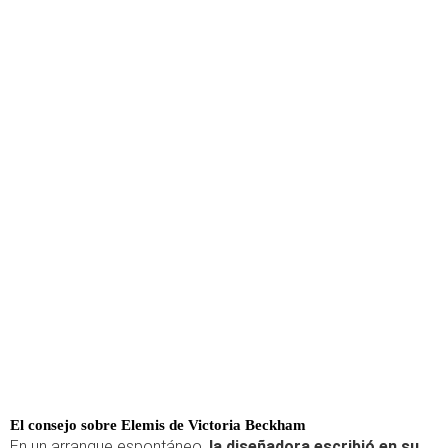
El consejo sobre Elemis de Victoria Beckham
En un arranque espontáneo,
la diseñadora escribió en su