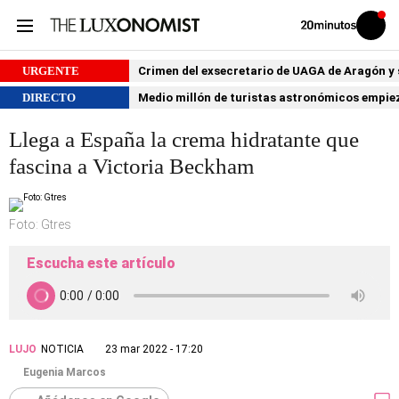
Volver
Iniciar
a
sesión
20MINUTOS.ES
URGENTE
Crimen del exsecretario de UAGA de Aragón y su
DIRECTO
Medio millón de turistas astronómicos empiezan
Llega a España la crema hidratante que
fascina a Victoria Beckham
Foto: Gtres
Escucha este artículo
LUJO
NOTICIA
23 mar 2022 - 17:20
Eugenia Marcos